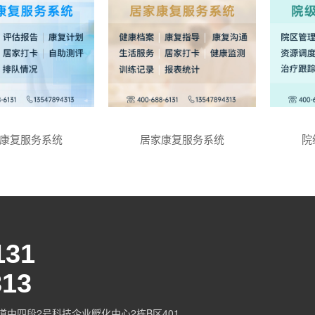
康复服务系统
居家康复服务系统
院
131
313
中四段2号科技企业孵化中心2栋B区401