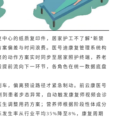
复中心的纸质复印件，居家护工不了解*新禁
方案偏差与时间浪费。医号迪康复管理系统构
整的动作方案实时同步至居家照护终端，养老
般提前流向下一环节，各角色在统一数据底盘
列车，偏离预设路径才紧急制动。前云康医号
测到患者步态异常，自动触发康复师视频会诊
医生调整用药方案；营养师根据阶段性体成分
练发生率从行业平均
降至
，康复周期
35%
8%