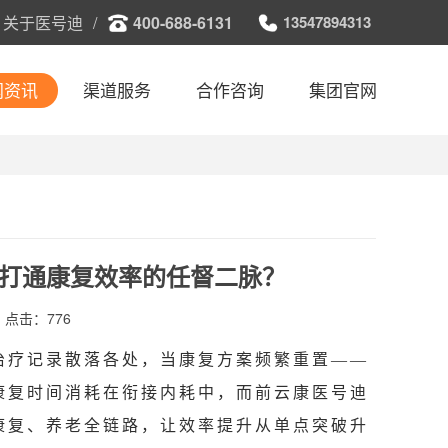
关于医号迪
/
400-688-6131
13547894313
闻资讯
渠道服务
合作咨询
集团官网
打通康复效率的任督二脉？
点击：776
治疗记录散落各处，当康复方案频繁重置
——
康复时间消耗在衔接内耗中，而前云康医号迪
康复、养老全链路，让效率提升从单点突破升