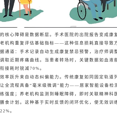
的核心障碍是数据断层。手术医院的出院报告变成康
老机构重复评估基础指标
这种信息损耗直接导致
——
据通道：手术记录自动生成康复禁忌预警，治疗师调
调取近期疼痛曲线。当患者转场时，关键数据如血液
衔接耗时锐减
。
70%
效率跃升来自动态纠偏能力。传统康复如同固定轨道
让全流程具备
毫米级微调
能力
居家智能设备检
“
”
——
练强度；养老机构监测到睡眠障碍，即时关联精神科
膳食计划。这种基于实时反馈的闭环优化，使无效训
。
22%