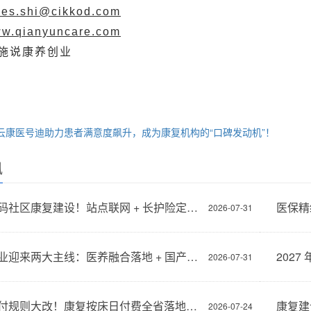
les.shi@cikkod.com
w.qianyuncare.com
施说康养创业
云康医号迪助力患者满意度飙升，成为康复机构的“口碑发动机”！
讯
成都加码社区康复建设！站点联网 + 长护险定点，家门口享受专业康复服务
2026-07-31
康复产业迎来两大主线：医养融合落地 + 国产智能康复设备批量下沉市场
2026-07-31
医保支付规则大改！康复按床日付费全省落地，超期无疗效直接拒付
2026-07-24