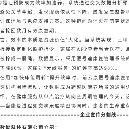
的是让预防成为效率加速器。系统通过交叉数据分析
避免关节挛缩；发现服药依从性下降，触发家属监督
训练环境与免疫支持方案。这种把问题消灭在萌芽状
者抢回数月有效康复期。
言，效率的本质是资源价值*大化。当系统实现：三
板接收定制化照护指令，家属在
查看融合医疗、
APP
被拧成一股绳。数据显示，采用医号迪康复管理系统
下降
，家属对
无缝服务
的好评率高达
。
90%
“
”
98%
在用
加快床位周转
提升效率时，前云康医号迪康复
“
”
透机构围墙流动，让数据成为跨越医康养场景的通用
怀。在健康服务从单点治疗转向全周期管理的今天，
当康复进程如交响乐般精密协同时，患者的生命重
—
==========================
企业宣传分割线
====
数智科技有限公司介绍：