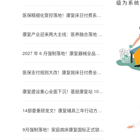
级为系统
医保精细化管控落地！康复床日付费系统试运行，无疗效康复不予结算
康复产业迎来两大主线：医养融合落地 + 国产智能康复设备批量下沉市场
2027 年 6 月强制落地！康复器械全品类 UDI 溯源，无码产品禁止政府采购与医保结算
医保支付规则大改！康复按床日付费全省落地，超期无疗效直接拒付
康复建设重心全面下沉！基层康复站 100% 覆盖，县域康养融合迎来爆发期
14部委重磅发文！康复辅具三年行动方案出炉，脑机外骨骼纳入重点攻坚赛道
9月强制落地！家庭病床康复国标正式锁定红线，AI 康复不可无人自主诊疗