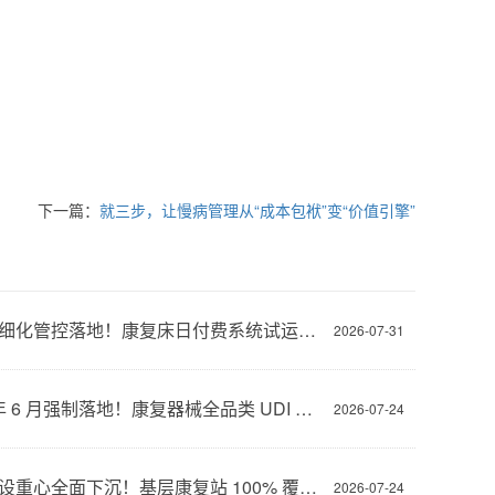
下一篇：
就三步，让慢病管理从“成本包袱”变“价值引擎”
医保精细化管控落地！康复床日付费系统试运行，无疗效康复不予结算
2026-07-31
2027 年 6 月强制落地！康复器械全品类 UDI 溯源，无码产品禁止政府采购与医保结算
2026-07-24
康复建设重心全面下沉！基层康复站 100% 覆盖，县域康养融合迎来爆发期
2026-07-24