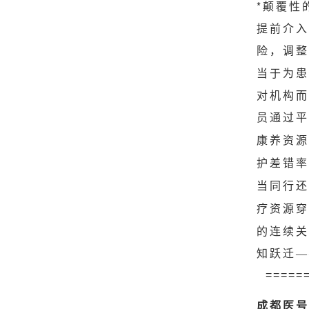
*颠覆性
提前介入
险，调整
当于为患
对机构而
员通过平
康养资源
护差错率
当同行还
疗资源穿
的连续关
知跃迁
—
=====
成都医号