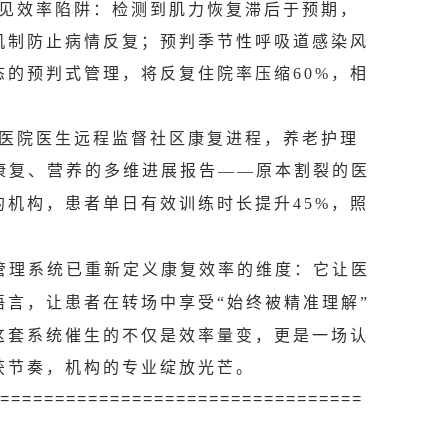
预见效率陷阱：检测到肌力恢复滞后于预期，
机制防止病情反复；预判季节性呼吸道感染风
态的预判式管理，将反复住院率压缩
，相
60%
甲医院医生远程监督社区康复进程，养老护理
康复、营养的多维进展报告
原本割裂的医
——
的机构，患者单日有效训练时长提升
，照
45%
管理系统已重新定义康复效率的维度：它让医
语言，让患者在转场中享受
始终被精准理解
“
”
这套系统催生的不仅是效率量变，更是一场认
获节奏，机构的专业绽放光芒。
=================================