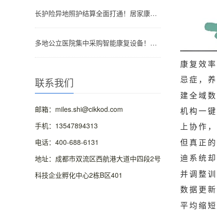
长护险异地照护结算全面打通！居家康复、辅具租赁跨省直接报销无需跑腿
多地公立医院集中采购智能康复设备！外骨骼、脑机康复系统批量进入临床病区
康复效率
忌症，养
联系我们
建全域数
邮箱：miles.shi@cikkod.com
机构一键
手机：13547894313
上协作，
但真正的
电话：400-688-6131
迪系统却
地址：成都市双流区西航港大道中四段2号
并调整训
科技企业孵化中心2栋B区401
数据更新
平均缩短